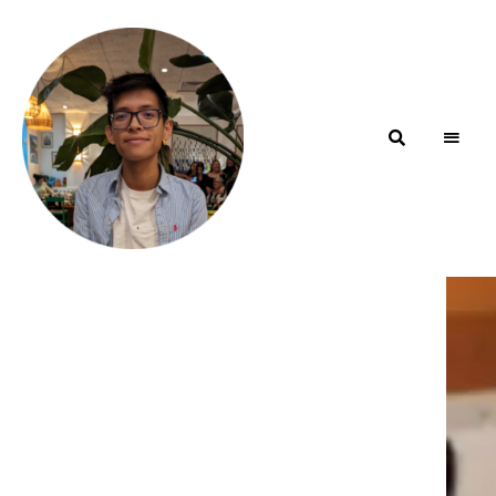
Blog de
minhfitcook