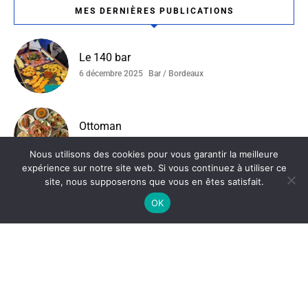
MES DERNIÈRES PUBLICATIONS
Le 140 bar
6 décembre 2025
Bar / Bordeaux
Ottoman
4 décembre 2025
Bordeaux / Restaurant Tunisien
Nous utilisons des cookies pour vous garantir la meilleure
expérience sur notre site web. Si vous continuez à utiliser ce
site, nous supposerons que vous en êtes satisfait.
La Ferme Du Compostelle
OK
19 novembre 2025
Bordeaux
Catégories