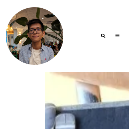
Blog de
minhfitcook