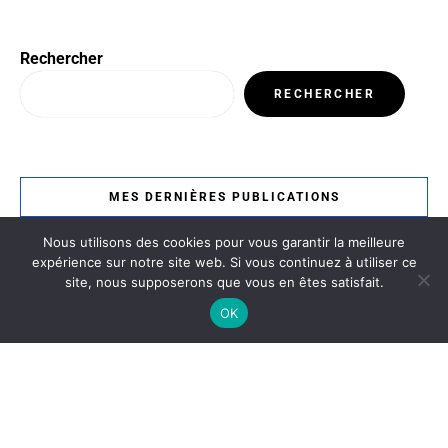
Rechercher
RECHERCHER
MES DERNIÈRES PUBLICATIONS
Nous utilisons des cookies pour vous garantir la meilleure
expérience sur notre site web. Si vous continuez à utiliser ce
Le 140 bar
site, nous supposerons que vous en êtes satisfait.
6 décembre 2025
Bar / Bordeaux
OK
Ottoman
4 décembre 2025
Bordeaux / Restaurant Tunisien