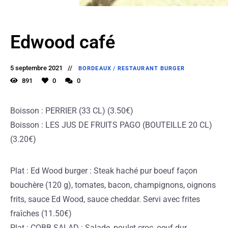
Edwood café
5 septembre 2021
BORDEAUX
/
RESTAURANT BURGER
891
0
0
Boisson : PERRIER (33 CL) (3.50€)
Boisson : LES JUS DE FRUITS PAGO (BOUTEILLE 20 CL)
(3.20€)
Plat : Ed Wood burger : Steak haché pur boeuf façon
bouchère (120 g), tomates, bacon, champignons, oignons
frits, sauce Ed Wood, sauce cheddar. Servi avec frites
fraîches (11.50€)
Plat : COBB SALAD : Salade, poulet croc, oeuf dur,