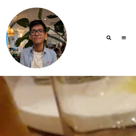
Blog de
minhfitcook