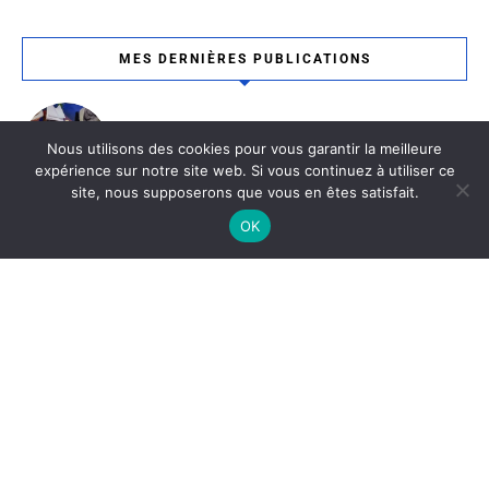
MES DERNIÈRES PUBLICATIONS
Le 140 bar
Nous utilisons des cookies pour vous garantir la meilleure
6 décembre 2025
Bar / Bordeaux
expérience sur notre site web. Si vous continuez à utiliser ce
site, nous supposerons que vous en êtes satisfait.
OK
Ottoman
4 décembre 2025
Bordeaux / Restaurant Tunisien
La Ferme Du Compostelle
19 novembre 2025
Bordeaux