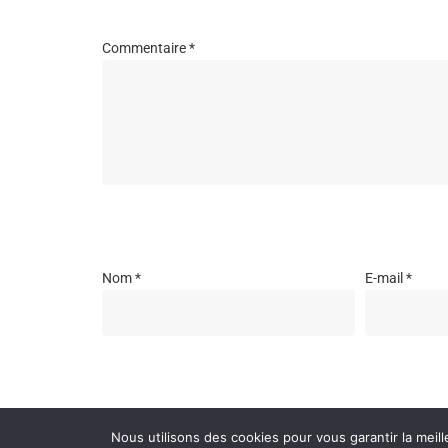
Commentaire
*
Nom
*
E-mail
*
Enregistrer mon nom, mon e-mail et mon site dans l
Nous utilisons des cookies pour vous garantir la meill