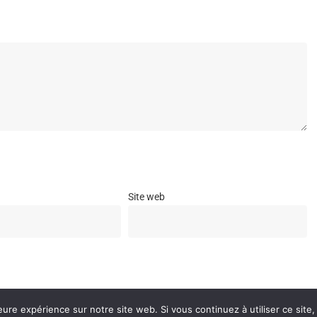
Site web
e navigateur pour mon prochain commentaire.
eure expérience sur notre site web. Si vous continuez à utiliser ce sit