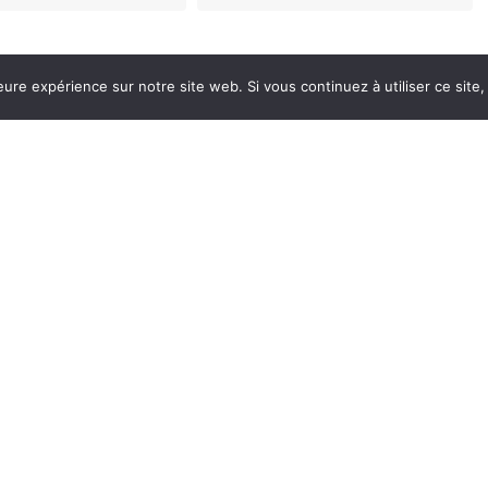
eure expérience sur notre site web. Si vous continuez à utiliser ce sit
e navigateur pour mon prochain commentaire.
Suis moi sur mes réseaux !