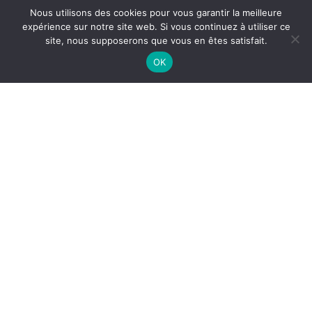
Nous utilisons des cookies pour vous garantir la meilleure
expérience sur notre site web. Si vous continuez à utiliser ce
site, nous supposerons que vous en êtes satisfait.
Ottoman
4 décembre 2025
Bordeaux / Restaurant Tunisien
OK
La Ferme Du Compostelle
19 novembre 2025
Bordeaux
Catégories