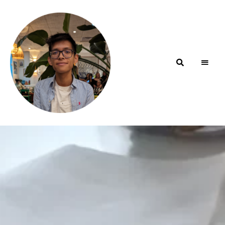
Blog de
minhfitcook