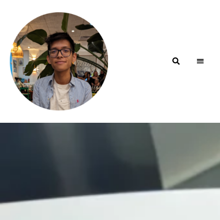
Blog de
minhfitcook