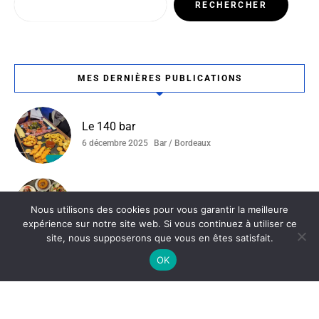
RECHERCHER
MES DERNIÈRES PUBLICATIONS
Le 140 bar
6 décembre 2025
Bar / Bordeaux
Ottoman
Nous utilisons des cookies pour vous garantir la meilleure
4 décembre 2025
Bordeaux / Restaurant Tunisien
expérience sur notre site web. Si vous continuez à utiliser ce
site, nous supposerons que vous en êtes satisfait.
OK
La Ferme Du Compostelle
19 novembre 2025
Bordeaux