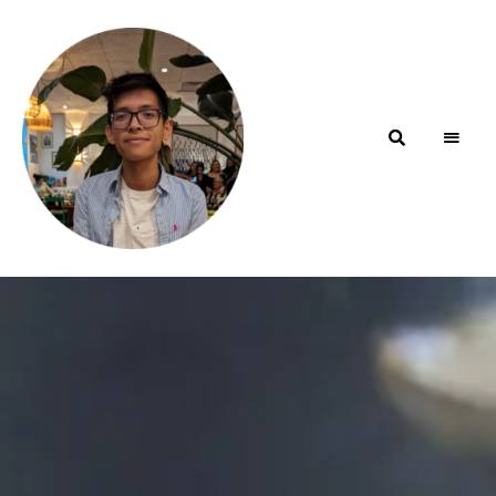
Blog de
minhfitcook