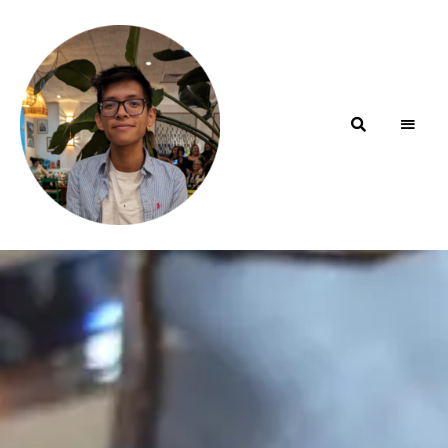
Blog de
minhfitcook