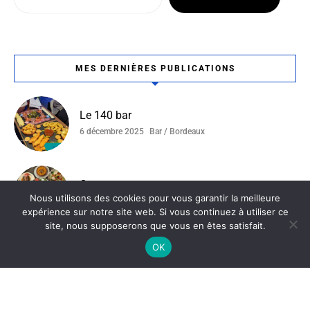
MES DERNIÈRES PUBLICATIONS
Le 140 bar
6 décembre 2025
Bar / Bordeaux
Ottoman
Nous utilisons des cookies pour vous garantir la meilleure
4 décembre 2025
Bordeaux / Restaurant Tunisien
expérience sur notre site web. Si vous continuez à utiliser ce
site, nous supposerons que vous en êtes satisfait.
OK
La Ferme Du Compostelle
19 novembre 2025
Bordeaux