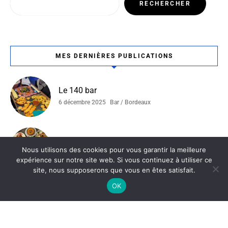
RECHERCHER
MES DERNIÈRES PUBLICATIONS
Le 140 bar
6 décembre 2025
Bar / Bordeaux
Ottoman
Nous utilisons des cookies pour vous garantir la meilleure
4 décembre 2025
Bordeaux / Restaurant Tunisien
expérience sur notre site web. Si vous continuez à utiliser ce
site, nous supposerons que vous en êtes satisfait.
OK
La Ferme Du Compostelle
19 novembre 2025
Bordeaux