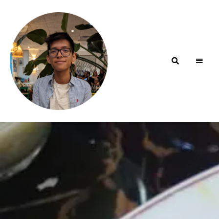
Blog de
minhfitcook