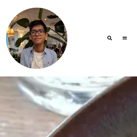
Blog de
minhfitcook