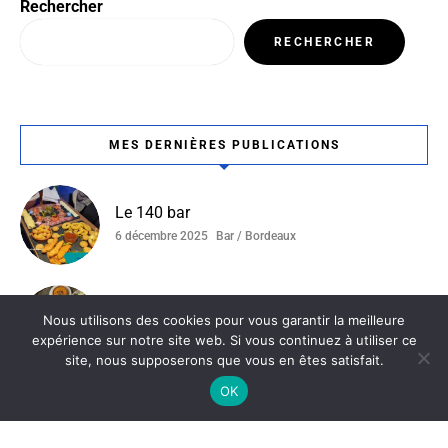
Rechercher
RECHERCHER
MES DERNIÈRES PUBLICATIONS
Le 140 bar
6 décembre 2025
Bar / Bordeaux
Ottoman
Nous utilisons des cookies pour vous garantir la meilleure
4 décembre 2025
Bordeaux / Restaurant Tunisien
expérience sur notre site web. Si vous continuez à utiliser ce
site, nous supposerons que vous en êtes satisfait.
OK
La Ferme Du Compostelle
19 novembre 2025
Bordeaux