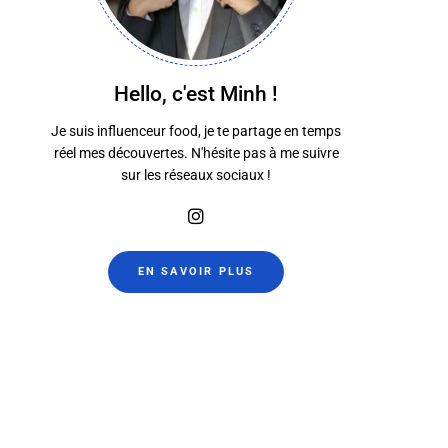
Hello, c'est Minh !
Je suis influenceur food, je te partage en temps
réel mes découvertes. N'hésite pas à me suivre
sur les réseaux sociaux !
5 Saveurs
Osteria Pal
25 janvier 2024
22 janvier 2
EN SAVOIR PLUS