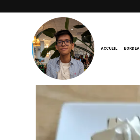
ACCUEIL
BORDEA
Blog de
minhfitcook