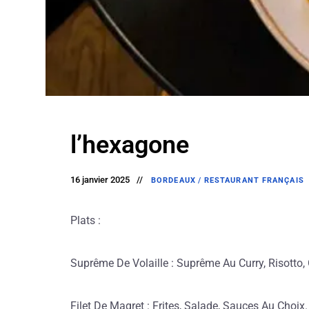
l’hexagone
16 janvier 2025
BORDEAUX
/
RESTAURANT FRANÇAIS
Plats :
Suprême De Volaille : Suprême Au Curry, Risotto,
Filet De Magret : Frites, Salade, Sauces Au Choix