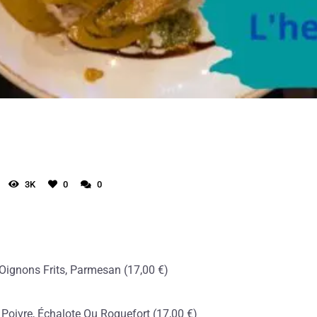
3K
0
0
 Oignons Frits, Parmesan (17,00 €)
. Poivre, Échalote Ou Roquefort (17,00 €)