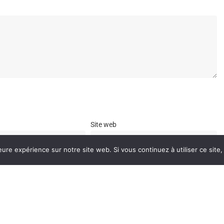
Site web
eure expérience sur notre site web. Si vous continuez à utiliser ce sit
e navigateur pour mon prochain commentaire.