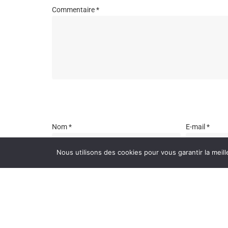
Commentaire
*
Nom
*
E-mail
*
Nous utilisons des cookies pour vous garantir la meill
Enregistrer mon nom, mon e-mail et mon site dans l