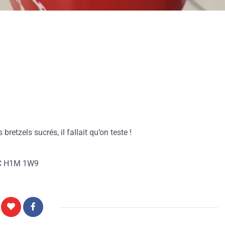
retzels sucrés, il fallait qu’on teste !
 QC H1M 1W9