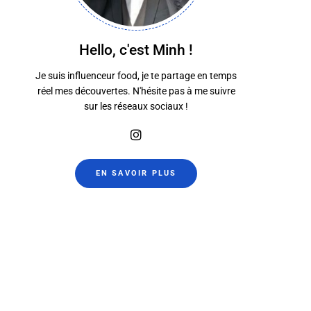
Hello, c'est Minh !
Je suis influenceur food, je te partage en temps
réel mes découvertes. N'hésite pas à me suivre
Ichigo Ichie
Rasputin Res
sur les réseaux sociaux !
28 octobre 2022
26 octobre 2
EN SAVOIR PLUS