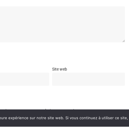
Site web
e navigateur pour mon prochain commentaire.
eure expérience sur notre site web. Si vous continuez à utiliser ce sit