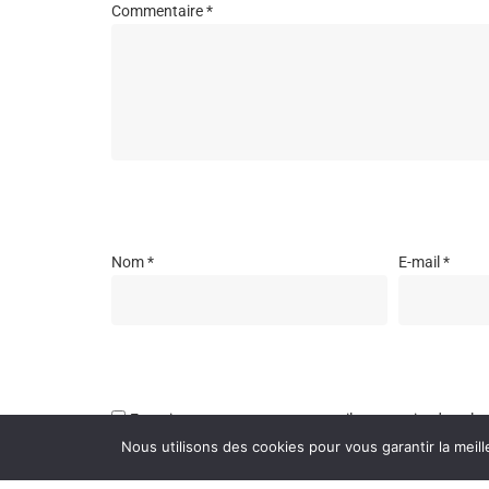
Commentaire
*
Nom
*
E-mail
*
Enregistrer mon nom, mon e-mail et mon site dans l
Nous utilisons des cookies pour vous garantir la meill