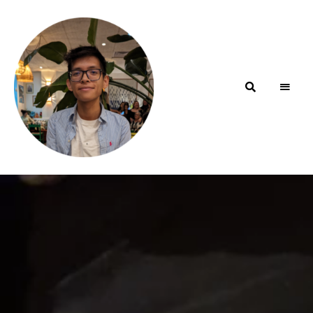
Blog de
minhfitcook