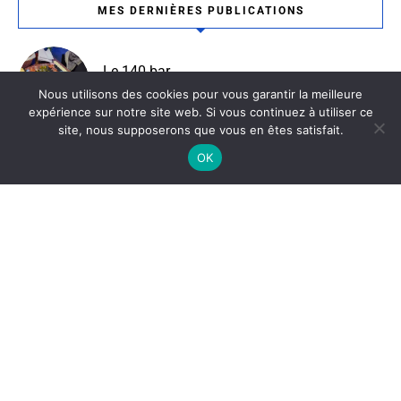
MES DERNIÈRES PUBLICATIONS
Le 140 bar
6 décembre 2025
Bar / Bordeaux
Nous utilisons des cookies pour vous garantir la meilleure
expérience sur notre site web. Si vous continuez à utiliser ce
site, nous supposerons que vous en êtes satisfait.
OK
Ottoman
4 décembre 2025
Bordeaux / Restaurant Tunisien
La Ferme Du Compostelle
19 novembre 2025
Bordeaux
Catégories