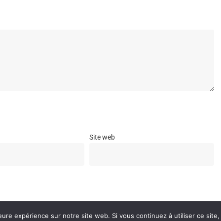
Site web
e navigateur pour mon prochain commentaire.
eure expérience sur notre site web. Si vous continuez à utiliser ce sit