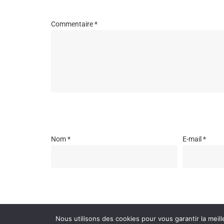
Commentaire
*
Nom
*
E-mail
*
Enregistrer mon nom, mon e-mail et mon site dans l
Nous utilisons des cookies pour vous garantir la meill