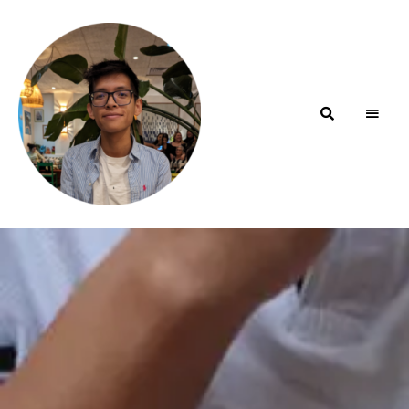
Blog de
minhfitcook