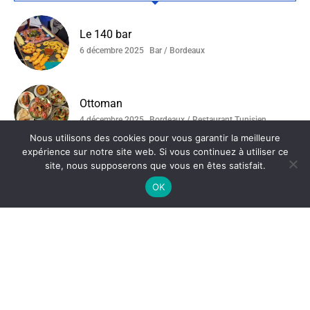
Le 140 bar
6 décembre 2025
Bar / Bordeaux
Ottoman
4 décembre 2025
Bordeaux / Restaurant Tunisien
Nous utilisons des cookies pour vous garantir la meilleure
expérience sur notre site web. Si vous continuez à utiliser ce
site, nous supposerons que vous en êtes satisfait.
La Ferme Du Compostelle
OK
19 novembre 2025
Bordeaux
Catégories