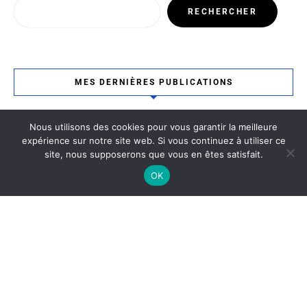
RECHERCHER
MES DERNIÈRES PUBLICATIONS
Nous utilisons des cookies pour vous garantir la meilleure
Le 140 bar
expérience sur notre site web. Si vous continuez à utiliser ce
6 décembre 2025
Bar / Bordeaux
site, nous supposerons que vous en êtes satisfait.
OK
Ottoman
4 décembre 2025
Bordeaux / Restaurant Tunisien
La Ferme Du Compostelle
19 novembre 2025
Bordeaux