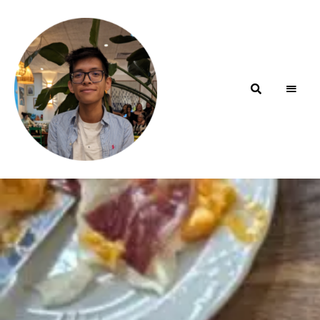
Blog de
minhfitcook