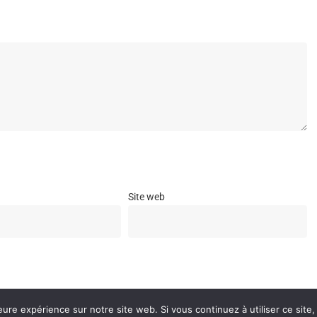
Site web
e navigateur pour mon prochain commentaire.
eure expérience sur notre site web. Si vous continuez à utiliser ce sit