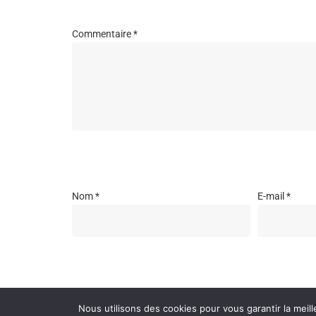
Commentaire
*
Nom
*
E-mail
*
Enregistrer mon nom, mon e-mail et mon site dans l
Nous utilisons des cookies pour vous garantir la meill