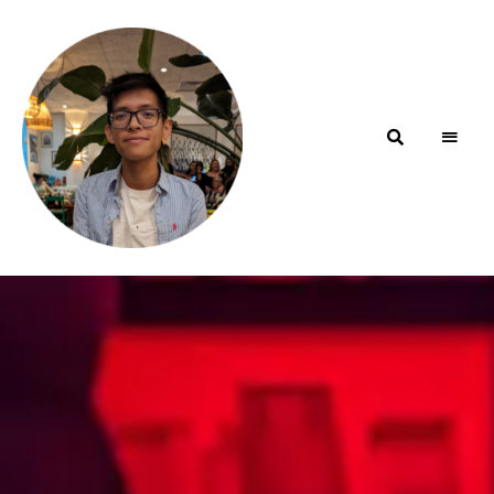
Blog de
minhfitcook