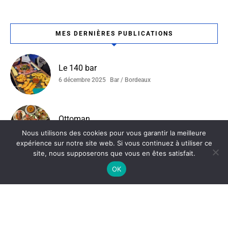
MES DERNIÈRES PUBLICATIONS
Le 140 bar
6 décembre 2025
Bar / Bordeaux
Ottoman
4 décembre 2025
Bordeaux / Restaurant Tunisien
Nous utilisons des cookies pour vous garantir la meilleure
expérience sur notre site web. Si vous continuez à utiliser ce
site, nous supposerons que vous en êtes satisfait.
La Ferme Du Compostelle
OK
19 novembre 2025
Bordeaux