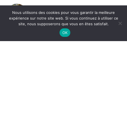
La Ferme Du Compostelle
Nous utilisons des cookies pour vous garantir la meilleure
expérience sur notre site web. Si vous continuez à utiliser ce
19 novembre 2025
Bordeaux
site, nous supposerons que vous en êtes satisfait.
OK
Catégories