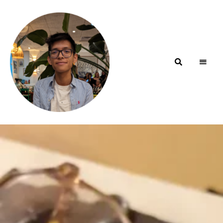
Blog de
minhfitcook