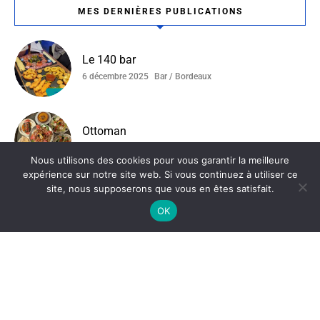
MES DERNIÈRES PUBLICATIONS
Le 140 bar
6 décembre 2025
Bar / Bordeaux
Ottoman
4 décembre 2025
Bordeaux / Restaurant Tunisien
Nous utilisons des cookies pour vous garantir la meilleure
expérience sur notre site web. Si vous continuez à utiliser ce
site, nous supposerons que vous en êtes satisfait.
La Ferme Du Compostelle
OK
19 novembre 2025
Bordeaux
Catégories