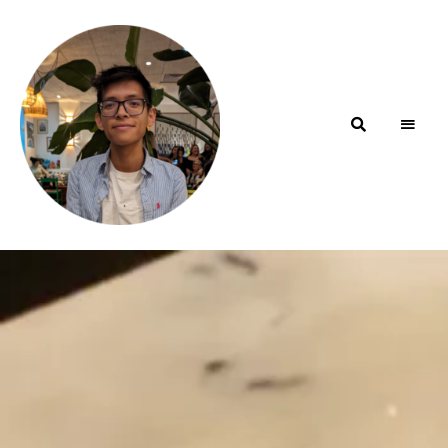
Blog de
minhfitcook