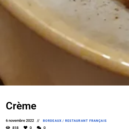
Crème
6 novembre 2022
BORDEAUX
/
RESTAURANT FRANÇAIS
818
0
0